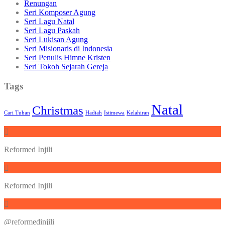
Renungan
Seri Komposer Agung
Seri Lagu Natal
Seri Lagu Paskah
Seri Lukisan Agung
Seri Misionaris di Indonesia
Seri Penulis Himne Kristen
Seri Tokoh Sejarah Gereja
Tags
Natal
Christmas
Cari Tuhan
Hadiah
Istimewa
Kelahiran
Reformed Injili
Reformed Injili
@reformedinjili