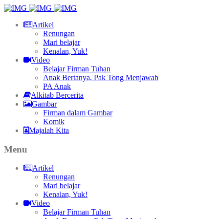
Artikel
Renungan
Mari belajar
Kenalan, Yuk!
Video
Belajar Firman Tuhan
Anak Bertanya, Pak Tong Menjawab
PA Anak
Alkitab Bercerita
Gambar
Firman dalam Gambar
Komik
Majalah Kita
Menu
Artikel
Renungan
Mari belajar
Kenalan, Yuk!
Video
Belajar Firman Tuhan