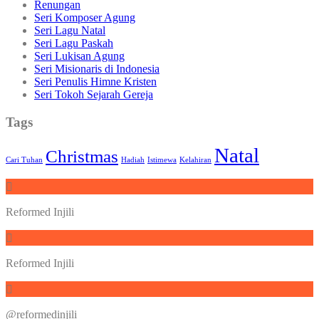
Renungan
Seri Komposer Agung
Seri Lagu Natal
Seri Lagu Paskah
Seri Lukisan Agung
Seri Misionaris di Indonesia
Seri Penulis Himne Kristen
Seri Tokoh Sejarah Gereja
Tags
Natal
Christmas
Cari Tuhan
Hadiah
Istimewa
Kelahiran
Reformed Injili
Reformed Injili
@reformedinjili