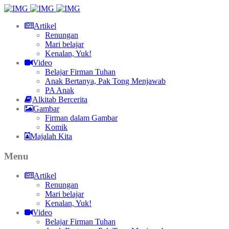
Artikel
Renungan
Mari belajar
Kenalan, Yuk!
Video
Belajar Firman Tuhan
Anak Bertanya, Pak Tong Menjawab
PA Anak
Alkitab Bercerita
Gambar
Firman dalam Gambar
Komik
Majalah Kita
Menu
Artikel
Renungan
Mari belajar
Kenalan, Yuk!
Video
Belajar Firman Tuhan