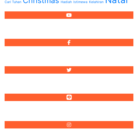
Christmas
Cari Tuhan
Hadiah
Istimewa
Kelahiran
Reformed Injili
Reformed Injili
@reformedinjili
@reformedinjili