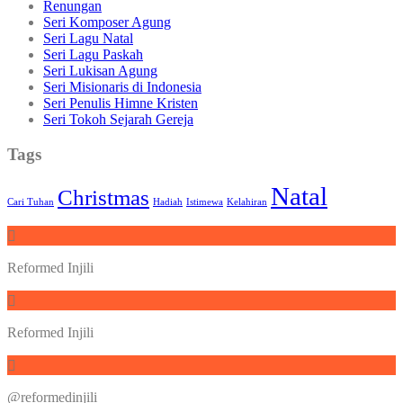
Renungan
Seri Komposer Agung
Seri Lagu Natal
Seri Lagu Paskah
Seri Lukisan Agung
Seri Misionaris di Indonesia
Seri Penulis Himne Kristen
Seri Tokoh Sejarah Gereja
Tags
Natal
Christmas
Cari Tuhan
Hadiah
Istimewa
Kelahiran
Reformed Injili
Reformed Injili
@reformedinjili