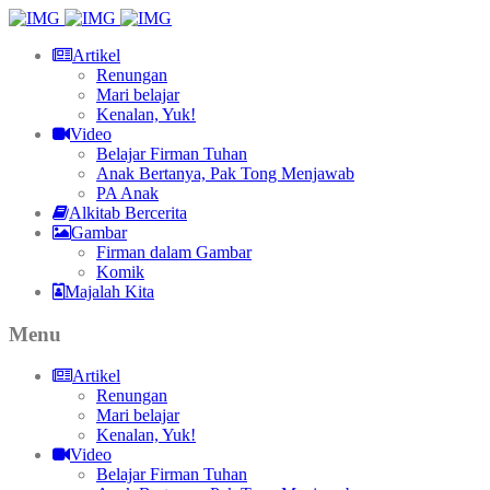
Artikel
Renungan
Mari belajar
Kenalan, Yuk!
Video
Belajar Firman Tuhan
Anak Bertanya, Pak Tong Menjawab
PA Anak
Alkitab Bercerita
Gambar
Firman dalam Gambar
Komik
Majalah Kita
Menu
Artikel
Renungan
Mari belajar
Kenalan, Yuk!
Video
Belajar Firman Tuhan