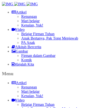
Artikel
Renungan
Mari belajar
Kenalan, Yuk!
Video
Belajar Firman Tuhan
Anak Bertanya, Pak Tong Menjawab
PA Anak
Alkitab Bercerita
Gambar
Firman dalam Gambar
Komik
Majalah Kita
Menu
Artikel
Renungan
Mari belajar
Kenalan, Yuk!
Video
Belajar Firman Tuhan