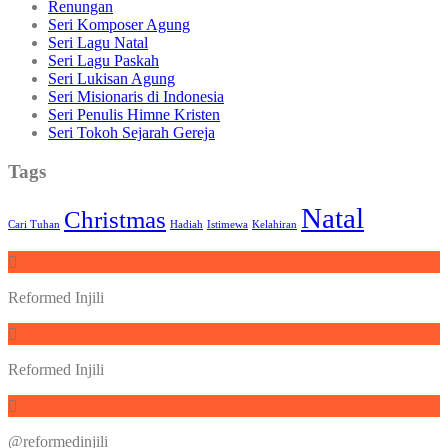
Renungan
Seri Komposer Agung
Seri Lagu Natal
Seri Lagu Paskah
Seri Lukisan Agung
Seri Misionaris di Indonesia
Seri Penulis Himne Kristen
Seri Tokoh Sejarah Gereja
Tags
Natal
Christmas
Cari Tuhan
Hadiah
Istimewa
Kelahiran
Reformed Injili
Reformed Injili
@reformedinjili