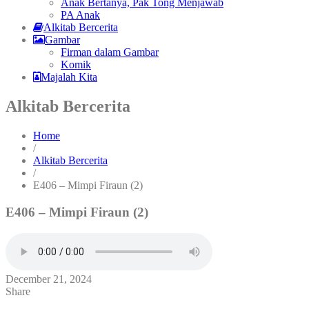
Anak Bertanya, Pak Tong Menjawab
PA Anak
Alkitab Bercerita
Gambar
Firman dalam Gambar
Komik
Majalah Kita
Alkitab Bercerita
Home
/
Alkitab Bercerita
/
E406 – Mimpi Firaun (2)
E406 – Mimpi Firaun (2)
December 21, 2024
Share