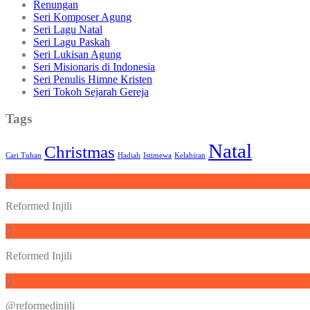
Renungan
Seri Komposer Agung
Seri Lagu Natal
Seri Lagu Paskah
Seri Lukisan Agung
Seri Misionaris di Indonesia
Seri Penulis Himne Kristen
Seri Tokoh Sejarah Gereja
Tags
Natal
Christmas
Cari Tuhan
Hadiah
Istimewa
Kelahiran
Reformed Injili
Reformed Injili
@reformedinjili