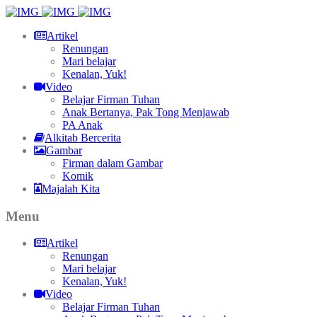
Artikel
Renungan
Mari belajar
Kenalan, Yuk!
Video
Belajar Firman Tuhan
Anak Bertanya, Pak Tong Menjawab
PA Anak
Alkitab Bercerita
Gambar
Firman dalam Gambar
Komik
Majalah Kita
Menu
Artikel
Renungan
Mari belajar
Kenalan, Yuk!
Video
Belajar Firman Tuhan