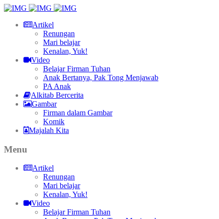
Artikel
Renungan
Mari belajar
Kenalan, Yuk!
Video
Belajar Firman Tuhan
Anak Bertanya, Pak Tong Menjawab
PA Anak
Alkitab Bercerita
Gambar
Firman dalam Gambar
Komik
Majalah Kita
Menu
Artikel
Renungan
Mari belajar
Kenalan, Yuk!
Video
Belajar Firman Tuhan