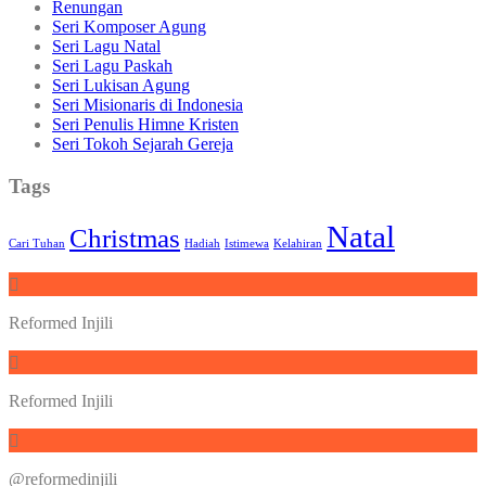
Renungan
Seri Komposer Agung
Seri Lagu Natal
Seri Lagu Paskah
Seri Lukisan Agung
Seri Misionaris di Indonesia
Seri Penulis Himne Kristen
Seri Tokoh Sejarah Gereja
Tags
Natal
Christmas
Cari Tuhan
Hadiah
Istimewa
Kelahiran
Reformed Injili
Reformed Injili
@reformedinjili