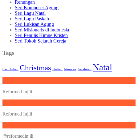
Renungan
Seri Komposer Agung
Seri Lagu Natal
Seri Lagu Paskah
Seri Lukisan Agung
Seri Misionaris di Indonesia
Seri Penulis Himne Kristen
Seri Tokoh Sejarah Gereja
Tags
Natal
Christmas
Cari Tuhan
Hadiah
Istimewa
Kelahiran
Reformed Injili
Reformed Injili
@reformedinjili