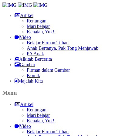
Artikel
Renungan
Mari belajar
Kenalan, Yuk!
Video
Belajar Firman Tuhan
Anak Bertanya, Pak Tong Menjawab
PA Anak
Alkitab Bercerita
Gambar
Firman dalam Gambar
Komik
Majalah Kita
Menu
Artikel
Renungan
Mari belajar
Kenalan, Yuk!
Video
Belajar Firman Tuhan