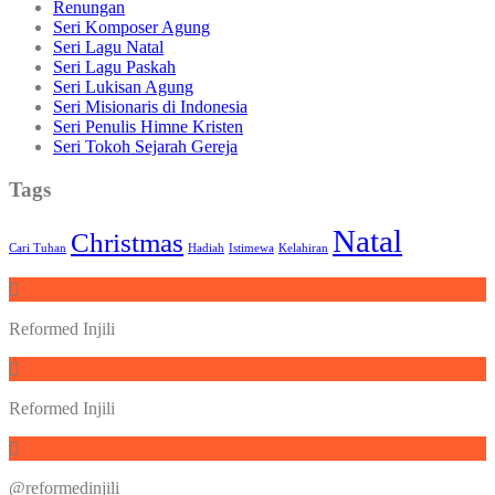
Renungan
Seri Komposer Agung
Seri Lagu Natal
Seri Lagu Paskah
Seri Lukisan Agung
Seri Misionaris di Indonesia
Seri Penulis Himne Kristen
Seri Tokoh Sejarah Gereja
Tags
Natal
Christmas
Cari Tuhan
Hadiah
Istimewa
Kelahiran
Reformed Injili
Reformed Injili
@reformedinjili