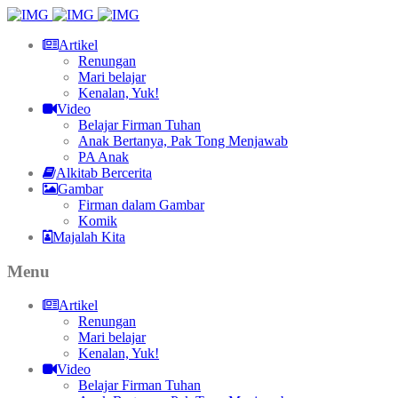
Artikel
Renungan
Mari belajar
Kenalan, Yuk!
Video
Belajar Firman Tuhan
Anak Bertanya, Pak Tong Menjawab
PA Anak
Alkitab Bercerita
Gambar
Firman dalam Gambar
Komik
Majalah Kita
Menu
Artikel
Renungan
Mari belajar
Kenalan, Yuk!
Video
Belajar Firman Tuhan