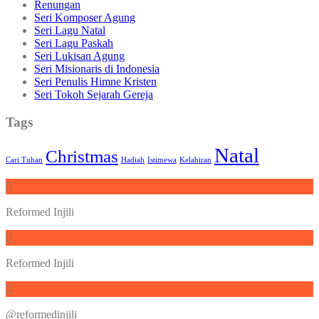
Renungan
Seri Komposer Agung
Seri Lagu Natal
Seri Lagu Paskah
Seri Lukisan Agung
Seri Misionaris di Indonesia
Seri Penulis Himne Kristen
Seri Tokoh Sejarah Gereja
Tags
Natal
Christmas
Cari Tuhan
Hadiah
Istimewa
Kelahiran
Reformed Injili
Reformed Injili
@reformedinjili