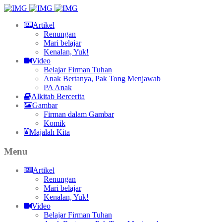
Artikel
Renungan
Mari belajar
Kenalan, Yuk!
Video
Belajar Firman Tuhan
Anak Bertanya, Pak Tong Menjawab
PA Anak
Alkitab Bercerita
Gambar
Firman dalam Gambar
Komik
Majalah Kita
Menu
Artikel
Renungan
Mari belajar
Kenalan, Yuk!
Video
Belajar Firman Tuhan