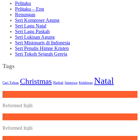
Pelitaku
Pelitaku – Eng
Renungan
Seri Komposer Agung
Seri Lagu Natal
Seri Lagu Paskah
Seri Lukisan Agung
Seri Misionaris di Indonesia
Seri Penulis Himne Kristen
Seri Tokoh Sejarah Gereja
Tags
Natal
Christmas
Cari Tuhan
Hadiah
Istimewa
Kelahiran
Reformed Injili
Reformed Injili