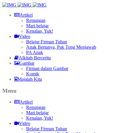
Artikel
Renungan
Mari belajar
Kenalan, Yuk!
Video
Belajar Firman Tuhan
Anak Bertanya, Pak Tong Menjawab
PA Anak
Alkitab Bercerita
Gambar
Firman dalam Gambar
Komik
Majalah Kita
Menu
Artikel
Renungan
Mari belajar
Kenalan, Yuk!
Video
Belajar Firman Tuhan