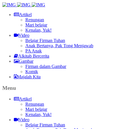
Artikel
Renungan
Mari belajar
Kenalan, Yuk!
Video
Belajar Firman Tuhan
Anak Bertanya, Pak Tong Menjawab
PA Anak
Alkitab Bercerita
Gambar
Firman dalam Gambar
Komik
Majalah Kita
Menu
Artikel
Renungan
Mari belajar
Kenalan, Yuk!
Video
Belajar Firman Tuhan