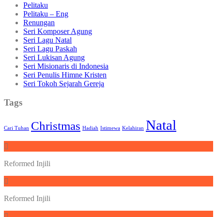
Pelitaku
Pelitaku – Eng
Renungan
Seri Komposer Agung
Seri Lagu Natal
Seri Lagu Paskah
Seri Lukisan Agung
Seri Misionaris di Indonesia
Seri Penulis Himne Kristen
Seri Tokoh Sejarah Gereja
Tags
Natal
Christmas
Cari Tuhan
Hadiah
Istimewa
Kelahiran
Reformed Injili
Reformed Injili