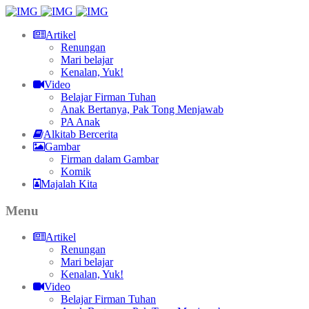
Artikel
Renungan
Mari belajar
Kenalan, Yuk!
Video
Belajar Firman Tuhan
Anak Bertanya, Pak Tong Menjawab
PA Anak
Alkitab Bercerita
Gambar
Firman dalam Gambar
Komik
Majalah Kita
Menu
Artikel
Renungan
Mari belajar
Kenalan, Yuk!
Video
Belajar Firman Tuhan