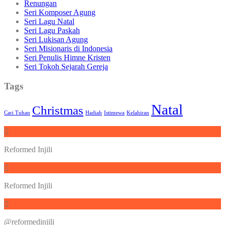
Renungan
Seri Komposer Agung
Seri Lagu Natal
Seri Lagu Paskah
Seri Lukisan Agung
Seri Misionaris di Indonesia
Seri Penulis Himne Kristen
Seri Tokoh Sejarah Gereja
Tags
Natal
Christmas
Cari Tuhan
Hadiah
Istimewa
Kelahiran
Reformed Injili
Reformed Injili
@reformedinjili