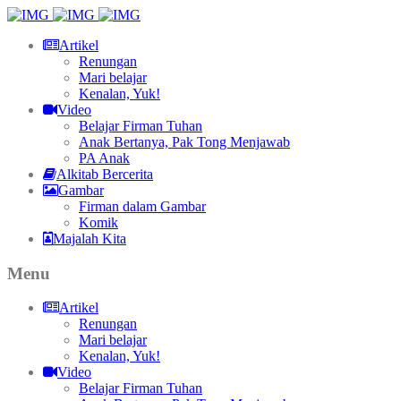
Artikel
Renungan
Mari belajar
Kenalan, Yuk!
Video
Belajar Firman Tuhan
Anak Bertanya, Pak Tong Menjawab
PA Anak
Alkitab Bercerita
Gambar
Firman dalam Gambar
Komik
Majalah Kita
Menu
Artikel
Renungan
Mari belajar
Kenalan, Yuk!
Video
Belajar Firman Tuhan