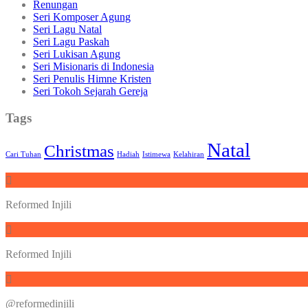
Renungan
Seri Komposer Agung
Seri Lagu Natal
Seri Lagu Paskah
Seri Lukisan Agung
Seri Misionaris di Indonesia
Seri Penulis Himne Kristen
Seri Tokoh Sejarah Gereja
Tags
Natal
Christmas
Cari Tuhan
Hadiah
Istimewa
Kelahiran
Reformed Injili
Reformed Injili
@reformedinjili