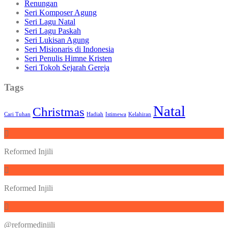
Renungan
Seri Komposer Agung
Seri Lagu Natal
Seri Lagu Paskah
Seri Lukisan Agung
Seri Misionaris di Indonesia
Seri Penulis Himne Kristen
Seri Tokoh Sejarah Gereja
Tags
Natal
Christmas
Cari Tuhan
Hadiah
Istimewa
Kelahiran
Reformed Injili
Reformed Injili
@reformedinjili