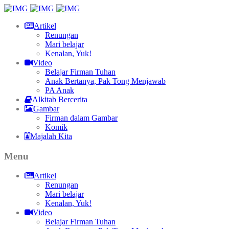
Artikel
Renungan
Mari belajar
Kenalan, Yuk!
Video
Belajar Firman Tuhan
Anak Bertanya, Pak Tong Menjawab
PA Anak
Alkitab Bercerita
Gambar
Firman dalam Gambar
Komik
Majalah Kita
Menu
Artikel
Renungan
Mari belajar
Kenalan, Yuk!
Video
Belajar Firman Tuhan