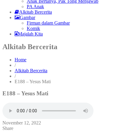
Anak Bertanya, Pak Tong Menjawab
PA Anak
Alkitab Bercerita
Gambar
Firman dalam Gambar
Komik
Majalah Kita
Alkitab Bercerita
Home
/
Alkitab Bercerita
/
E188 – Yesus Mati
E188 – Yesus Mati
November 12, 2022
Share