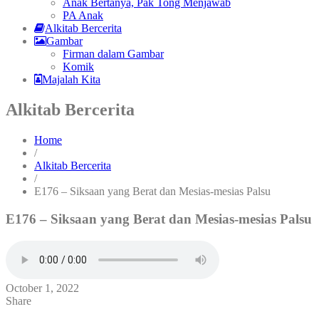
Anak Bertanya, Pak Tong Menjawab
PA Anak
Alkitab Bercerita
Gambar
Firman dalam Gambar
Komik
Majalah Kita
Alkitab Bercerita
Home
/
Alkitab Bercerita
/
E176 – Siksaan yang Berat dan Mesias-mesias Palsu
E176 – Siksaan yang Berat dan Mesias-mesias Palsu
October 1, 2022
Share