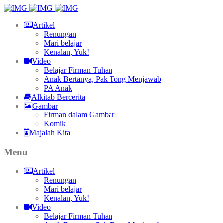
Artikel
Renungan
Mari belajar
Kenalan, Yuk!
Video
Belajar Firman Tuhan
Anak Bertanya, Pak Tong Menjawab
PA Anak
Alkitab Bercerita
Gambar
Firman dalam Gambar
Komik
Majalah Kita
Menu
Artikel
Renungan
Mari belajar
Kenalan, Yuk!
Video
Belajar Firman Tuhan