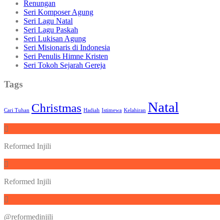
Renungan
Seri Komposer Agung
Seri Lagu Natal
Seri Lagu Paskah
Seri Lukisan Agung
Seri Misionaris di Indonesia
Seri Penulis Himne Kristen
Seri Tokoh Sejarah Gereja
Tags
Natal
Christmas
Cari Tuhan
Hadiah
Istimewa
Kelahiran
Reformed Injili
Reformed Injili
@reformedinjili