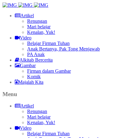
Artikel
Renungan
Mari belajar
Kenalan, Yuk!
Video
Belajar Firman Tuhan
Anak Bertanya, Pak Tong Menjawab
PA Anak
Alkitab Bercerita
Gambar
Firman dalam Gambar
Komik
Majalah Kita
Menu
Artikel
Renungan
Mari belajar
Kenalan, Yuk!
Video
Belajar Firman Tuhan