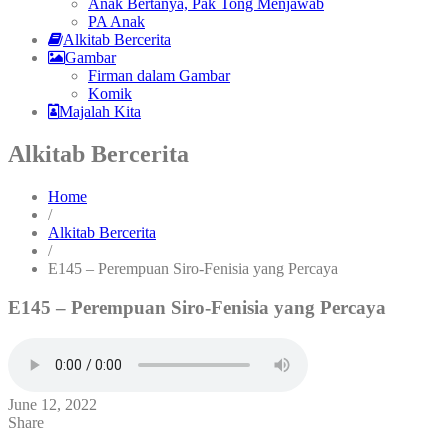
Anak Bertanya, Pak Tong Menjawab
PA Anak
Alkitab Bercerita
Gambar
Firman dalam Gambar
Komik
Majalah Kita
Alkitab Bercerita
Home
/
Alkitab Bercerita
/
E145 – Perempuan Siro-Fenisia yang Percaya
E145 – Perempuan Siro-Fenisia yang Percaya
June 12, 2022
Share