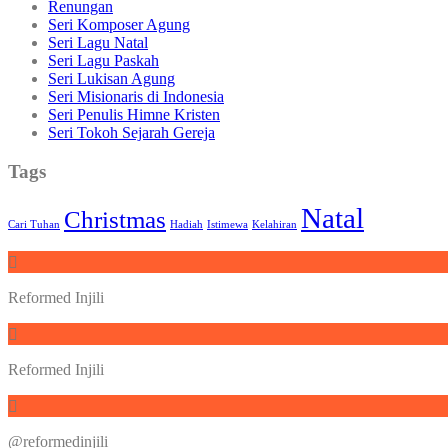
Renungan
Seri Komposer Agung
Seri Lagu Natal
Seri Lagu Paskah
Seri Lukisan Agung
Seri Misionaris di Indonesia
Seri Penulis Himne Kristen
Seri Tokoh Sejarah Gereja
Tags
Natal
Christmas
Cari Tuhan
Hadiah
Istimewa
Kelahiran
Reformed Injili
Reformed Injili
@reformedinjili