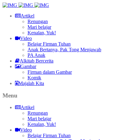
Artikel
Renungan
Mari belajar
Kenalan, Yuk!
Video
Belajar Firman Tuhan
Anak Bertanya, Pak Tong Menjawab
PA Anak
Alkitab Bercerita
Gambar
Firman dalam Gambar
Komik
Majalah Kita
Menu
Artikel
Renungan
Mari belajar
Kenalan, Yuk!
Video
Belajar Firman Tuhan