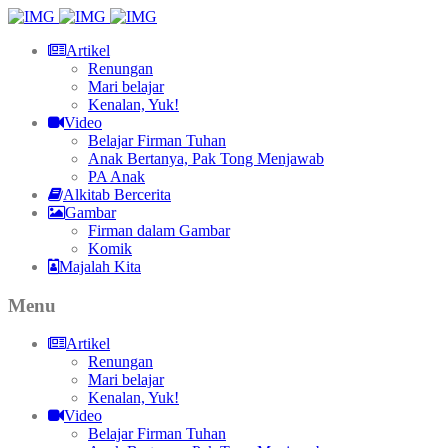
Artikel
Renungan
Mari belajar
Kenalan, Yuk!
Video
Belajar Firman Tuhan
Anak Bertanya, Pak Tong Menjawab
PA Anak
Alkitab Bercerita
Gambar
Firman dalam Gambar
Komik
Majalah Kita
Menu
Artikel
Renungan
Mari belajar
Kenalan, Yuk!
Video
Belajar Firman Tuhan