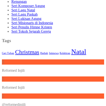
Renungan
Seri Komposer Agung
Seri Lagu Natal
Seri Lagu Paskah
Seri Lukisan Agung
Seri Misionaris di Indonesia
Seri Penulis Himne Kristen
Seri Tokoh Sejarah Gereja
Tags
Natal
Christmas
Cari Tuhan
Hadiah
Istimewa
Kelahiran
Reformed Injili
Reformed Injili
@reformedinjili