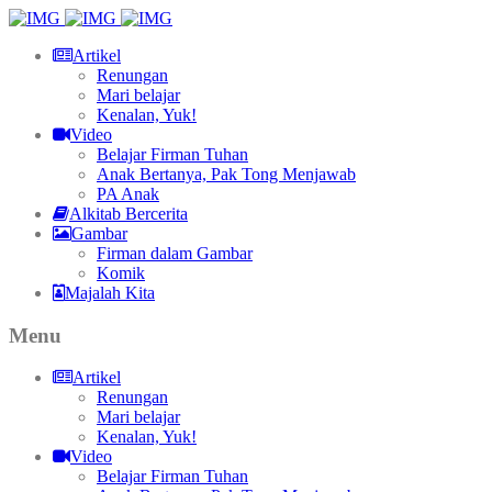
Artikel
Renungan
Mari belajar
Kenalan, Yuk!
Video
Belajar Firman Tuhan
Anak Bertanya, Pak Tong Menjawab
PA Anak
Alkitab Bercerita
Gambar
Firman dalam Gambar
Komik
Majalah Kita
Menu
Artikel
Renungan
Mari belajar
Kenalan, Yuk!
Video
Belajar Firman Tuhan