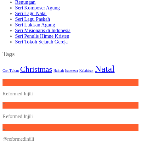
Renungan
Seri Komposer Agung
Seri Lagu Natal
Seri Lagu Paskah
Seri Lukisan Agung
Seri Misionaris di Indonesia
Seri Penulis Himne Kristen
Seri Tokoh Sejarah Gereja
Tags
Natal
Christmas
Cari Tuhan
Hadiah
Istimewa
Kelahiran
Reformed Injili
Reformed Injili
@reformedinjili