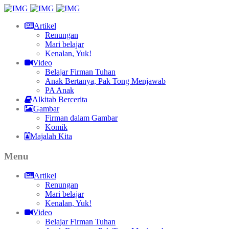
Artikel
Renungan
Mari belajar
Kenalan, Yuk!
Video
Belajar Firman Tuhan
Anak Bertanya, Pak Tong Menjawab
PA Anak
Alkitab Bercerita
Gambar
Firman dalam Gambar
Komik
Majalah Kita
Menu
Artikel
Renungan
Mari belajar
Kenalan, Yuk!
Video
Belajar Firman Tuhan