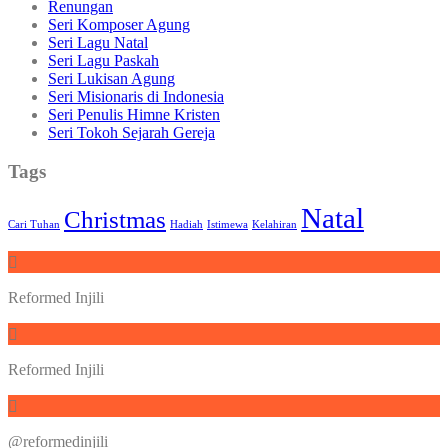
Renungan
Seri Komposer Agung
Seri Lagu Natal
Seri Lagu Paskah
Seri Lukisan Agung
Seri Misionaris di Indonesia
Seri Penulis Himne Kristen
Seri Tokoh Sejarah Gereja
Tags
Natal
Christmas
Cari Tuhan
Hadiah
Istimewa
Kelahiran
Reformed Injili
Reformed Injili
@reformedinjili