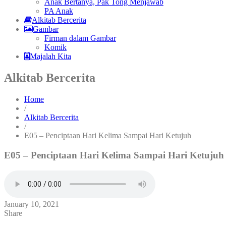
Anak Bertanya, Pak Tong Menjawab
PA Anak
Alkitab Bercerita
Gambar
Firman dalam Gambar
Komik
Majalah Kita
Alkitab Bercerita
Home
/
Alkitab Bercerita
/
E05 – Penciptaan Hari Kelima Sampai Hari Ketujuh
E05 – Penciptaan Hari Kelima Sampai Hari Ketujuh
January 10, 2021
Share