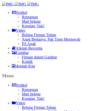
Artikel
Renungan
Mari belajar
Kenalan, Yuk!
Video
Belajar Firman Tuhan
Anak Bertanya, Pak Tong Menjawab
PA Anak
Alkitab Bercerita
Gambar
Firman dalam Gambar
Komik
Majalah Kita
Menu
Artikel
Renungan
Mari belajar
Kenalan, Yuk!
Video
Belajar Firman Tuhan