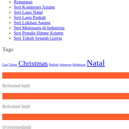
Renungan
Seri Komposer Agung
Seri Lagu Natal
Seri Lagu Paskah
Seri Lukisan Agung
Seri Misionaris di Indonesia
Seri Penulis Himne Kristen
Seri Tokoh Sejarah Gereja
Tags
Natal
Christmas
Cari Tuhan
Hadiah
Istimewa
Kelahiran
Reformed Injili
Reformed Injili
@reformedinjili