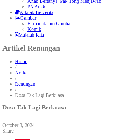
Anak Bertanya, Pak Tong Menjawab
PA Anak
Alkitab Bercerita
Gambar
Firman dalam Gambar
Komik
Majalah Kita
Artikel Renungan
Home
/
Artikel
/
Renungan
/
Dosa Tak Lagi Berkuasa
Dosa Tak Lagi Berkuasa
October 3, 2024
Share