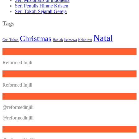
Seri Misionaris di Indonesia
Seri Penulis Himne Kristen
Seri Tokoh Sejarah Gereja
Tags
Natal
Christmas
Cari Tuhan
Hadiah
Istimewa
Kelahiran
Reformed Injili
Reformed Injili
@reformedinjili
@reformedinjili