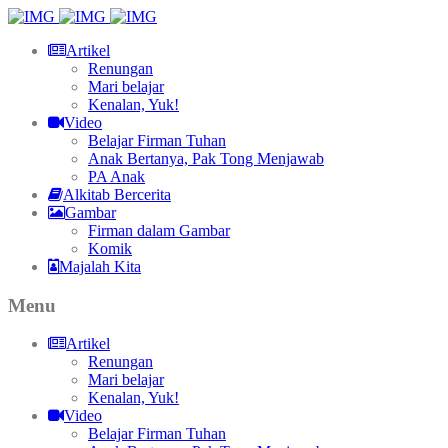
Artikel
Renungan
Mari belajar
Kenalan, Yuk!
Video
Belajar Firman Tuhan
Anak Bertanya, Pak Tong Menjawab
PA Anak
Alkitab Bercerita
Gambar
Firman dalam Gambar
Komik
Majalah Kita
Menu
Artikel
Renungan
Mari belajar
Kenalan, Yuk!
Video
Belajar Firman Tuhan