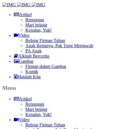
Artikel
Renungan
Mari belajar
Kenalan, Yuk!
Video
Belajar Firman Tuhan
Anak Bertanya, Pak Tong Menjawab
PA Anak
Alkitab Bercerita
Gambar
Firman dalam Gambar
Komik
Majalah Kita
Menu
Artikel
Renungan
Mari belajar
Kenalan, Yuk!
Video
Belajar Firman Tuhan