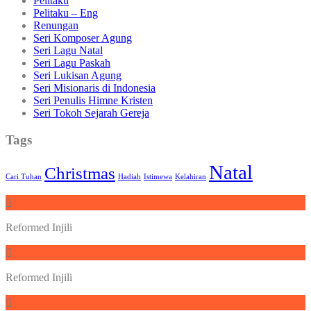
Pelitaku
Pelitaku – Eng
Renungan
Seri Komposer Agung
Seri Lagu Natal
Seri Lagu Paskah
Seri Lukisan Agung
Seri Misionaris di Indonesia
Seri Penulis Himne Kristen
Seri Tokoh Sejarah Gereja
Tags
Natal
Christmas
Cari Tuhan
Hadiah
Istimewa
Kelahiran
Reformed Injili
Reformed Injili