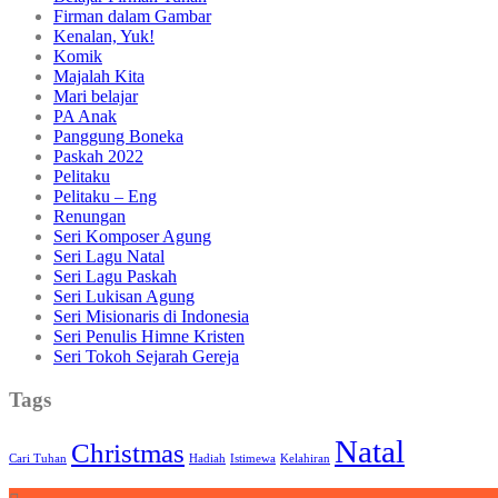
Firman dalam Gambar
Kenalan, Yuk!
Komik
Majalah Kita
Mari belajar
PA Anak
Panggung Boneka
Paskah 2022
Pelitaku
Pelitaku – Eng
Renungan
Seri Komposer Agung
Seri Lagu Natal
Seri Lagu Paskah
Seri Lukisan Agung
Seri Misionaris di Indonesia
Seri Penulis Himne Kristen
Seri Tokoh Sejarah Gereja
Tags
Natal
Christmas
Cari Tuhan
Hadiah
Istimewa
Kelahiran