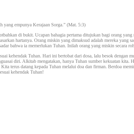
ah yang empunya Kerajaan Sorga.” (Mat. 5:3)
ahkan di bukit. Ucapan bahagia pertama ditujukan bagi orang yang mi
dasarkan hartanya. Orang miskin yang dimaksud adalah mereka yang sa
 sadar bahwa ia memerlukan Tuhan. Inilah orang yang miskin secara r
suai kehendak Tuhan. Hari ini bertobat dari dosa, lalu besok dengan m
nguasai diri. Alkitab mengatakan, hanya Tuhan sumber kekuatan kita. H
. Kita terus datang kepada Tuhan melalui doa dan firman. Berdoa me
sesuai kehendak Tuhan!