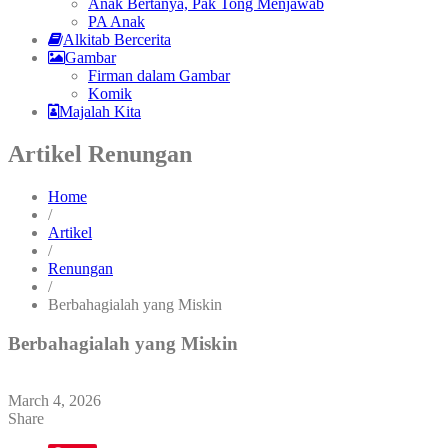
Anak Bertanya, Pak Tong Menjawab
PA Anak
Alkitab Bercerita
Gambar
Firman dalam Gambar
Komik
Majalah Kita
Artikel Renungan
Home
/
Artikel
/
Renungan
/
Berbahagialah yang Miskin
Berbahagialah yang Miskin
March 4, 2026
Share