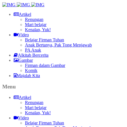
Artikel
Renungan
Mari belajar
Kenalan, Yuk!
Video
Belajar Firman Tuhan
Anak Bertanya, Pak Tong Menjawab
PA Anak
Alkitab Bercerita
Gambar
Firman dalam Gambar
Komik
Majalah Kita
Menu
Artikel
Renungan
Mari belajar
Kenalan, Yuk!
Video
Belajar Firman Tuhan