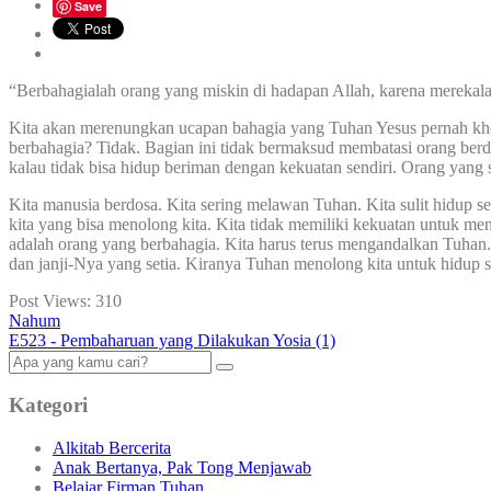
Save
“Berbahagialah orang yang miskin di hadapan Allah, karena merekal
Kita akan merenungkan ucapan bahagia yang Tuhan Yesus pernah khotb
berbahagia? Tidak. Bagian ini tidak bermaksud membatasi orang ber
kalau tidak bisa hidup beriman dengan kekuatan sendiri. Orang yang
Kita manusia berdosa. Kita sering melawan Tuhan. Kita sulit hidup se
kita yang bisa menolong kita. Kita tidak memiliki kekuatan untuk me
adalah orang yang berbahagia. Kita harus terus mengandalkan Tuhan
dan janji-Nya yang setia. Kiranya Tuhan menolong kita untuk hidup 
Post Views:
310
Nahum
E523 - Pembaharuan yang Dilakukan Yosia (1)
Kategori
Alkitab Bercerita
Anak Bertanya, Pak Tong Menjawab
Belajar Firman Tuhan