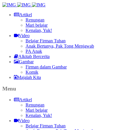
Artikel
Renungan
Mari belajar
Kenalan, Yuk!
Video
Belajar Firman Tuhan
Anak Bertanya, Pak Tong Menjawab
PA Anak
Alkitab Bercerita
Gambar
Firman dalam Gambar
Komik
Majalah Kita
Menu
Artikel
Renungan
Mari belajar
Kenalan, Yuk!
Video
Belajar Firman Tuhan