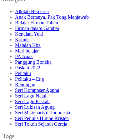
Alkitab Bercerita
Anak Bertanya, Pak Tong Menjawab
Belajar Firman Tuhan
Firman dalam Gambar
Kenalan, Yuk!
Komik
Majalah Kita
Mari belajar
PA Anak
Panggung Boneka
Paskah 2022
Pelitaku
Pelitaku – Eng
Renungan
Seri Komposer Agung
Seri Lagu Natal
Seri Lagu Paskah
Seri Lukisan Agung
Seri Misionaris di Indonesia
Seri Penulis Himne Kristen
Seri Tokoh Sejarah Gereja
Tags