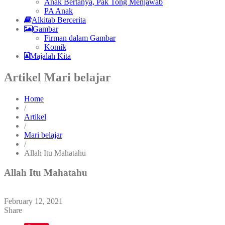
Anak Bertanya, Pak Tong Menjawab
PA Anak
Alkitab Bercerita
Gambar
Firman dalam Gambar
Komik
Majalah Kita
Artikel Mari belajar
Home
/
Artikel
/
Mari belajar
/
Allah Itu Mahatahu
Allah Itu Mahatahu
February 12, 2021
Share