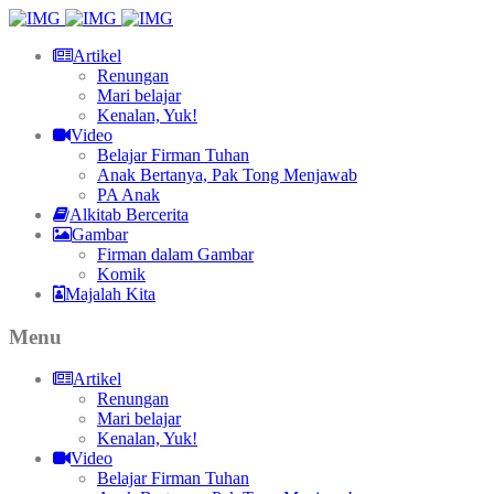
Artikel
Renungan
Mari belajar
Kenalan, Yuk!
Video
Belajar Firman Tuhan
Anak Bertanya, Pak Tong Menjawab
PA Anak
Alkitab Bercerita
Gambar
Firman dalam Gambar
Komik
Majalah Kita
Menu
Artikel
Renungan
Mari belajar
Kenalan, Yuk!
Video
Belajar Firman Tuhan