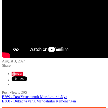
August 3, 2024
Share
Save
Post Views:
296
E369 - Doa Yesus untuk Murid-murid-Nya
E368 - Dukacita yang Mendahului Kemenangan