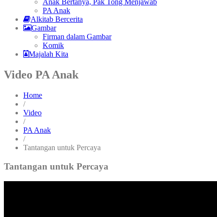
Anak Bertanya, Pak Tong Menjawab
PA Anak
Alkitab Bercerita
Gambar
Firman dalam Gambar
Komik
Majalah Kita
Video PA Anak
Home
/
Video
/
PA Anak
/
Tantangan untuk Percaya
Tantangan untuk Percaya