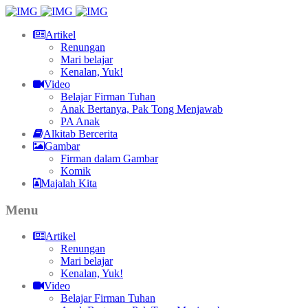
Artikel
Renungan
Mari belajar
Kenalan, Yuk!
Video
Belajar Firman Tuhan
Anak Bertanya, Pak Tong Menjawab
PA Anak
Alkitab Bercerita
Gambar
Firman dalam Gambar
Komik
Majalah Kita
Menu
Artikel
Renungan
Mari belajar
Kenalan, Yuk!
Video
Belajar Firman Tuhan