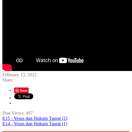
February 13, 2021
Share
Save
Post Views:
497
E15 - Yesus dan Hukum Taurat (2)
E14 - Yesus dan Hukum Taurat (1)