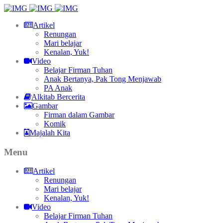
Artikel
Renungan
Mari belajar
Kenalan, Yuk!
Video
Belajar Firman Tuhan
Anak Bertanya, Pak Tong Menjawab
PA Anak
Alkitab Bercerita
Gambar
Firman dalam Gambar
Komik
Majalah Kita
Menu
Artikel
Renungan
Mari belajar
Kenalan, Yuk!
Video
Belajar Firman Tuhan