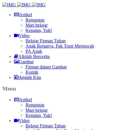
Artikel
Renungan
Mari belajar
Kenalan, Yuk!
Video
Belajar Firman Tuhan
Anak Bertanya, Pak Tong Menjawab
PA Anak
Alkitab Bercerita
Gambar
Firman dalam Gambar
Komik
Majalah Kita
Menu
Artikel
Renungan
Mari belajar
Kenalan, Yuk!
Video
Belajar Firman Tuhan