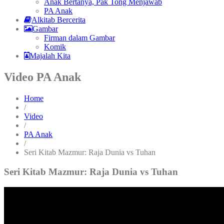
Anak Bertanya, Pak Tong Menjawab
PA Anak
Alkitab Bercerita
Gambar
Firman dalam Gambar
Komik
Majalah Kita
Video PA Anak
Home
/
Video
/
PA Anak
/
Seri Kitab Mazmur: Raja Dunia vs Tuhan
Seri Kitab Mazmur: Raja Dunia vs Tuhan