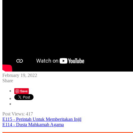
February 19, 2022
Share
Save
Post Views:
417
E115 - Perintah Untuk Memberitakan Injil
E114 - Dusta Mahkamah Agama