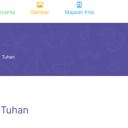
rcerita
Gambar
Majalah Kita
i Tuhan
 Tuhan