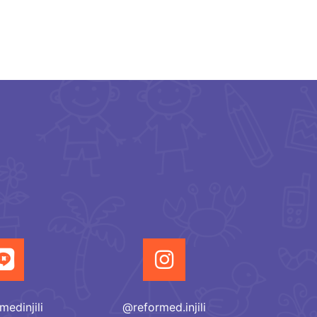
medinjili
@reformed.injili