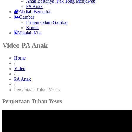
Anak Bertanya, Pak Tong Menjawab
PA Anak
Alkitab Bercerita
Gambar
Firman dalam Gambar
Komik
Majalah Kita
Video PA Anak
Home
/
Video
/
PA Anak
/
Penyertaan Tuhan Yesus
Penyertaan Tuhan Yesus