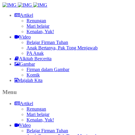
Artikel
Renungan
Mari belajar
Kenalan, Yuk!
Video
Belajar Firman Tuhan
Anak Bertanya, Pak Tong Menjawab
PA Anak
Alkitab Bercerita
Gambar
Firman dalam Gambar
Komik
Majalah Kita
Menu
Artikel
Renungan
Mari belajar
Kenalan, Yuk!
Video
Belajar Firman Tuhan