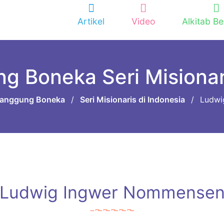
Artikel
Video
Alkitab Be
g Boneka Seri Misionari
anggung Boneka
/
Seri Misionaris di Indonesia
/
Ludwi
Ludwig Ingwer Nommense