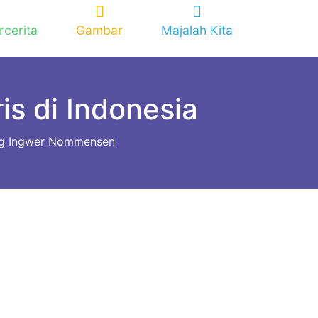
rcerita
Gambar
Majalah Kita
s di Indonesia
g Ingwer Nommensen
n