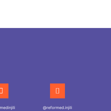
medinjili
@reformed.injili