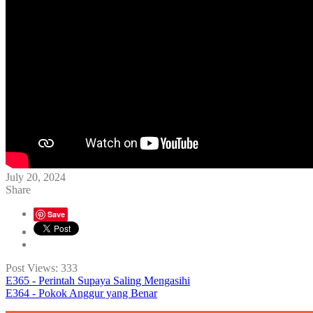
July 20, 2024
Share
Save
Post Views:
333
E365 - Perintah Supaya Saling Mengasihi
E364 - Pokok Anggur yang Benar