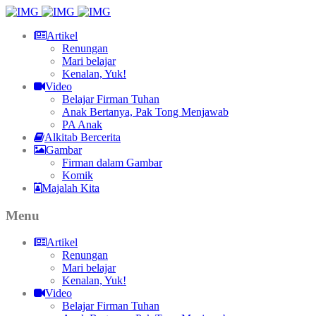
Artikel
Renungan
Mari belajar
Kenalan, Yuk!
Video
Belajar Firman Tuhan
Anak Bertanya, Pak Tong Menjawab
PA Anak
Alkitab Bercerita
Gambar
Firman dalam Gambar
Komik
Majalah Kita
Menu
Artikel
Renungan
Mari belajar
Kenalan, Yuk!
Video
Belajar Firman Tuhan