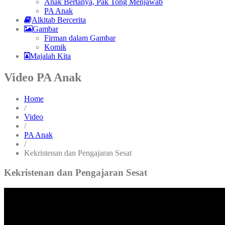
Anak Bertanya, Pak Tong Menjawab
PA Anak
Alkitab Bercerita
Gambar
Firman dalam Gambar
Komik
Majalah Kita
Video PA Anak
Home
/
Video
/
PA Anak
/
Kekristenan dan Pengajaran Sesat
Kekristenan dan Pengajaran Sesat