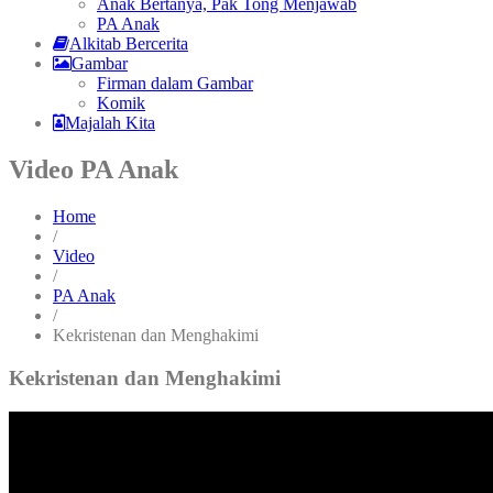
Anak Bertanya, Pak Tong Menjawab
PA Anak
Alkitab Bercerita
Gambar
Firman dalam Gambar
Komik
Majalah Kita
Video PA Anak
Home
/
Video
/
PA Anak
/
Kekristenan dan Menghakimi
Kekristenan dan Menghakimi