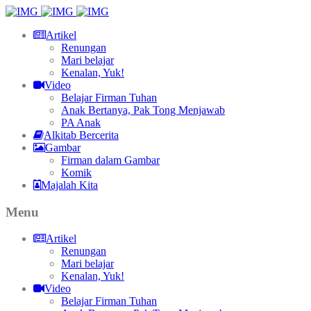
Artikel
Renungan
Mari belajar
Kenalan, Yuk!
Video
Belajar Firman Tuhan
Anak Bertanya, Pak Tong Menjawab
PA Anak
Alkitab Bercerita
Gambar
Firman dalam Gambar
Komik
Majalah Kita
Menu
Artikel
Renungan
Mari belajar
Kenalan, Yuk!
Video
Belajar Firman Tuhan