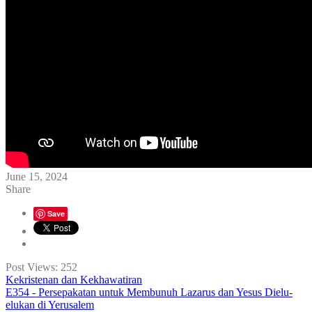
June 15, 2024
Share
Save
Post Views:
252
Kekristenan dan Kekhawatiran
E354 - Persepakatan untuk Membunuh Lazarus dan Yesus Dielu-
elukan di Yerusalem