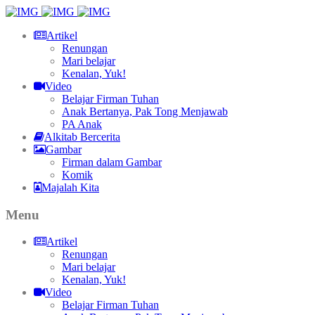
Artikel
Renungan
Mari belajar
Kenalan, Yuk!
Video
Belajar Firman Tuhan
Anak Bertanya, Pak Tong Menjawab
PA Anak
Alkitab Bercerita
Gambar
Firman dalam Gambar
Komik
Majalah Kita
Menu
Artikel
Renungan
Mari belajar
Kenalan, Yuk!
Video
Belajar Firman Tuhan