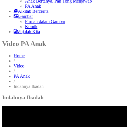
Anak Bertanya, Pak Tong Menjawab
PA Anak
Alkitab Bercerita
Gambar
Firman dalam Gambar
Komik
Majalah Kita
Video PA Anak
Home
/
Video
/
PA Anak
/
Indahnya Ibadah
Indahnya Ibadah