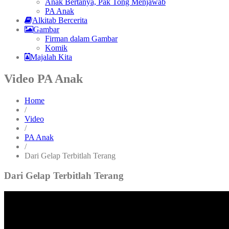
Anak Bertanya, Pak Tong Menjawab
PA Anak
Alkitab Bercerita
Gambar
Firman dalam Gambar
Komik
Majalah Kita
Video PA Anak
Home
/
Video
/
PA Anak
/
Dari Gelap Terbitlah Terang
Dari Gelap Terbitlah Terang