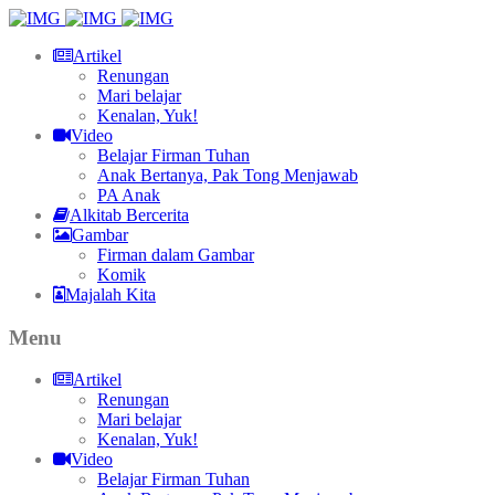
Artikel
Renungan
Mari belajar
Kenalan, Yuk!
Video
Belajar Firman Tuhan
Anak Bertanya, Pak Tong Menjawab
PA Anak
Alkitab Bercerita
Gambar
Firman dalam Gambar
Komik
Majalah Kita
Menu
Artikel
Renungan
Mari belajar
Kenalan, Yuk!
Video
Belajar Firman Tuhan