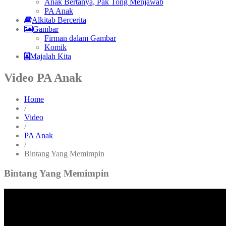
Anak Bertanya, Pak Tong Menjawab
PA Anak
Alkitab Bercerita
Gambar
Firman dalam Gambar
Komik
Majalah Kita
Video PA Anak
Home
/
Video
/
PA Anak
/
Bintang Yang Memimpin
Bintang Yang Memimpin