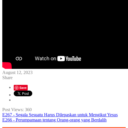
August 12, 2023
Share
Save
Post Views:
360
E267 - Segala Sesuatu Harus Dilepaskan untuk Mengikut Yesus
E266 - Perumpamaan tentang Orang-orang yang Berdalih