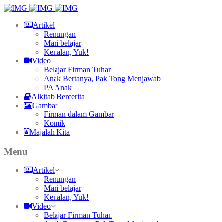
Artikel
Renungan
Mari belajar
Kenalan, Yuk!
Video
Belajar Firman Tuhan
Anak Bertanya, Pak Tong Menjawab
PA Anak
Alkitab Bercerita
Gambar
Firman dalam Gambar
Komik
Majalah Kita
Menu
Artikel
Renungan
Mari belajar
Kenalan, Yuk!
Video
Belajar Firman Tuhan