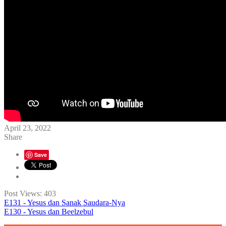
April 23, 2022
Share
Save
Post Views:
403
E131 - Yesus dan Sanak Saudara-Nya
E130 - Yesus dan Beelzebul