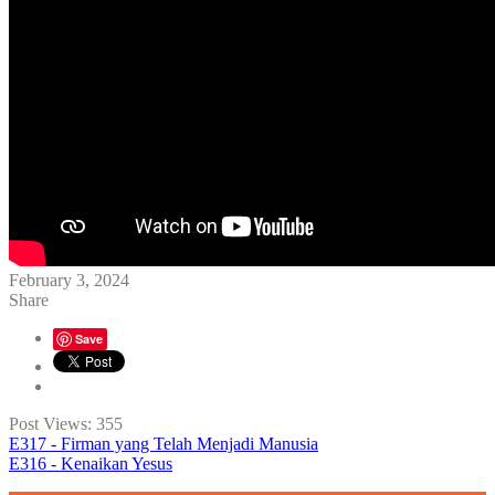
February 3, 2024
Share
Save
Post Views:
355
E317 - Firman yang Telah Menjadi Manusia
E316 - Kenaikan Yesus