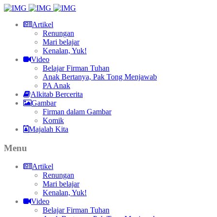
Artikel
Renungan
Mari belajar
Kenalan, Yuk!
Video
Belajar Firman Tuhan
Anak Bertanya, Pak Tong Menjawab
PA Anak
Alkitab Bercerita
Gambar
Firman dalam Gambar
Komik
Majalah Kita
Menu
Artikel
Renungan
Mari belajar
Kenalan, Yuk!
Video
Belajar Firman Tuhan