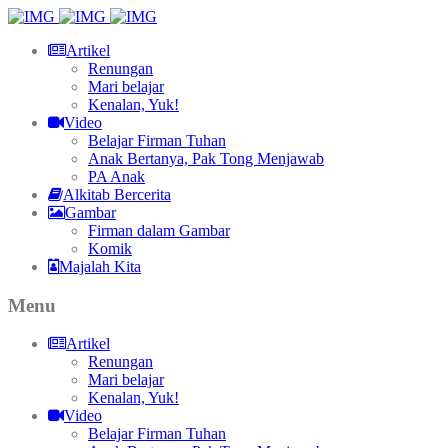
Artikel
Renungan
Mari belajar
Kenalan, Yuk!
Video
Belajar Firman Tuhan
Anak Bertanya, Pak Tong Menjawab
PA Anak
Alkitab Bercerita
Gambar
Firman dalam Gambar
Komik
Majalah Kita
Menu
Artikel
Renungan
Mari belajar
Kenalan, Yuk!
Video
Belajar Firman Tuhan