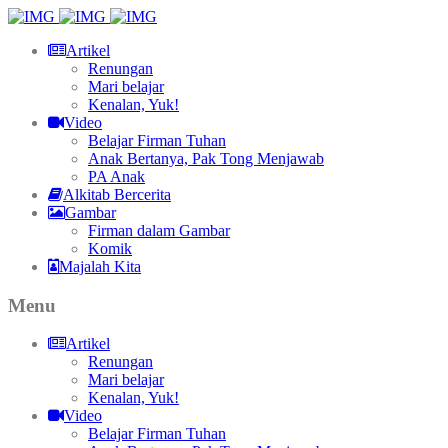
Artikel
Renungan
Mari belajar
Kenalan, Yuk!
Video
Belajar Firman Tuhan
Anak Bertanya, Pak Tong Menjawab
PA Anak
Alkitab Bercerita
Gambar
Firman dalam Gambar
Komik
Majalah Kita
Menu
Artikel
Renungan
Mari belajar
Kenalan, Yuk!
Video
Belajar Firman Tuhan