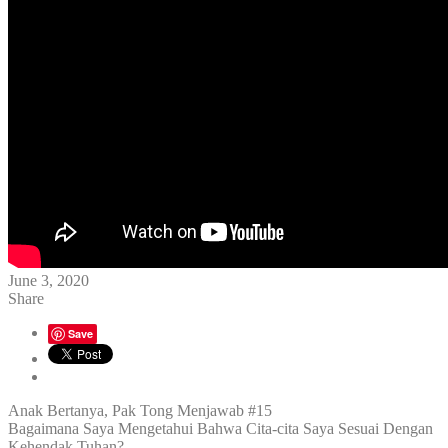
June 3, 2020
Share
Save
Anak Bertanya, Pak Tong Menjawab #15
Bagaimana Saya Mengetahui Bahwa Cita-cita Saya Sesuai Dengan
Kehendak Tuhan?