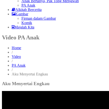
Anak Bertanya, Pak Tong Menjawab
PA Anak
Alkitab Bercerita
Gambar
Firman dalam Gambar
Komik
Majalah Kita
Video PA Anak
Home
/
Video
/
PA Anak
/
Aku Menyertai Engkau
Aku Menyertai Engkau