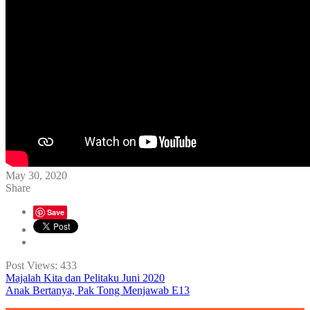
May 30, 2020
Share
Save
Post Views:
433
Majalah Kita dan Pelitaku Juni 2020
Anak Bertanya, Pak Tong Menjawab E13