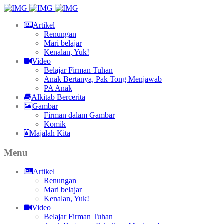
Artikel
Renungan
Mari belajar
Kenalan, Yuk!
Video
Belajar Firman Tuhan
Anak Bertanya, Pak Tong Menjawab
PA Anak
Alkitab Bercerita
Gambar
Firman dalam Gambar
Komik
Majalah Kita
Menu
Artikel
Renungan
Mari belajar
Kenalan, Yuk!
Video
Belajar Firman Tuhan